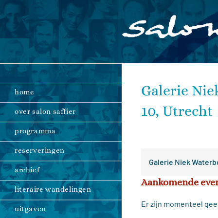
Ga
naar
inhoud
Galerie Nie
home
10, Utrecht
over salon saffier
programma
reserveringen
Galerie Niek Waterb
archief
Aankomende eve
literaire wandelingen
Er zijn momenteel gee
uitgaven