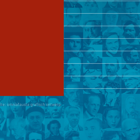
ite:
omniafausta grafisch ontwerp