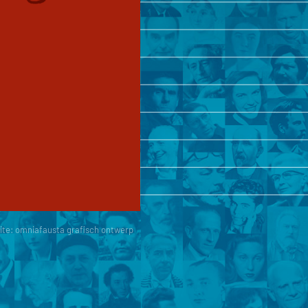
ite:
omniafausta grafisch ontwerp