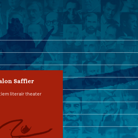
alon Saffier
tiem literair theater