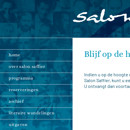
Ga
naar
inhoud
Blijf op de 
home
over salon saffier
Indien u op de hoogte 
programma
Salon Saffier, kunt u 
U ontvangt dan voorta
reserveringen
archief
literaire wandelingen
uitgaven