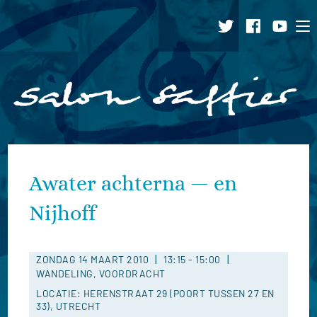
Ga
naar
inhoud
Awater achterna — en
Nijhoff
|
|
ZONDAG 14 MAART 2010
13:15
-
15:00
WANDELING, VOORDRACHT
LOCATIE: HERENSTRAAT 29 (POORT TUSSEN 27 EN
33), UTRECHT