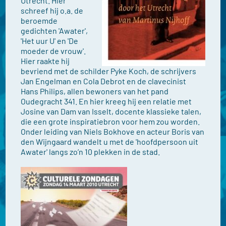
Utrecht. Hier
schreef hij o.a. de
beroemde
gedichten 'Awater',
'Het uur U' en 'De
moeder de vrouw'.
Hier raakte hij
bevriend met de schilder Pyke Koch, de schrijvers
Jan Engelman en Cola Debrot en de clavecinist
Hans Philips, allen bewoners van het pand
Oudegracht 341. En hier kreeg hij een relatie met
Josine van Dam van Isselt, docente klassieke talen,
die een grote inspiratiebron voor hem zou worden.
Onder leiding van Niels Bokhove en acteur Boris van
den Wijngaard wandelt u met de 'hoofdpersoon uit
Awater' langs zo’n 10 plekken in de stad.