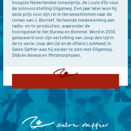
hoogste Nederlandse toneelprijs, de Louis d'Or voor
de solovoorstelling
Gilgamesj
. Een jaar later won hij
deze prijs voor zijn rol in
Hersenschimmen
naar de
roman van J. Bernlef. Verleende medewerking aan
radio- en tv-producties, waaronder de
hoorspelserie
Het Bureau
en
Bommel
. Werd in 2010
gelauwerd voor zijn vertolking van Joop den Uyl in
de tv-serie
Joop den Uyl en de affaire Lockheed
. In
Salon Saffier was hij eerder te zien met
Gilgamesj
,
Dido en Aeneas
en
Metamorphosen
.