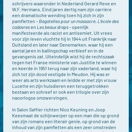
schrijvers waaronder in Nederland Gerard Reve en
W.F. Hermans. Eind jaren dertig nam zijn carrière
een dramatische wending toen hij zich in zijn
pamfletten –
Bagatelles pour un massacre
,
L’école des
cadavres
en
Les beaux draps
- openlijk
manifesteerde als racist en antisemiet. Uit vrees
voor zijn leven vluchtte hij in 1944 uit Frankrijk naar
Duitsland en later naar Denemarken, waar hij een
aantal jaren in ballingschap verbleef en in de
gevangenis zat. Uiteindelijk wist hij de rechtszaak
tegen het Franse ministerie van Justitie te winnen
en keerde in 1951 terug naar zijn vaderland, waar hij
zich tot zijn dood vestigde in Meudon. Hij was er
weer als arts werkzaam en leidde er met zijn vrouw
Lucette en zijn huisdieren een teruggetrokken
bestaan en schreef er ook een trilogie over zijn
naoorlogse omzwervingen.
In Salon Saffier richten Nico Keuning en Joop
Keesmaat de schijnwerper op een man die op grond
van zijn romans een literair genie, op grond van de
inhoud van zijn pamfletten als een zeer omstreden