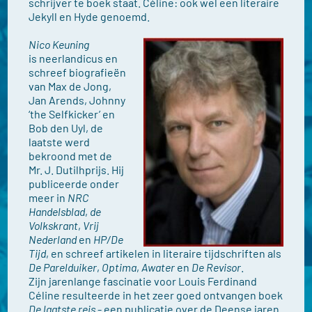
schrijver te boek staat. Céline: ook wel een literaire
Jekyll en Hyde genoemd.
Nico Keuning
is neerlandicus en
schreef biografieën
van Max de Jong,
Jan Arends, Johnny
‘the Selfkicker’ en
Bob den Uyl, de
laatste werd
bekroond met de
Mr. J. Dutilhprijs. Hij
publiceerde onder
meer in
NRC
Handelsblad
,
de
Volkskrant
,
Vrij
Nederland
en
HP/De
Tijd
, en schreef artikelen in literaire tijdschriften als
De Parelduiker
,
Optima
,
Awater
en
De Revisor
.
Zijn jarenlange fascinatie voor Louis Ferdinand
Céline resulteerde in het zeer goed ontvangen boek
De laatste reis
- een publicatie over de Deense jaren