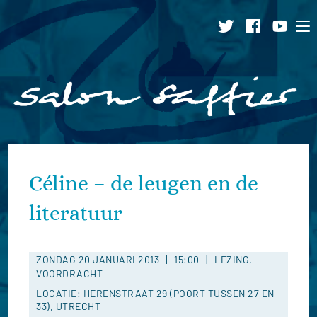
Ga
naar
inhoud
Céline – de leugen en de
literatuur
|
|
ZONDAG 20 JANUARI 2013
15:00
LEZING,
VOORDRACHT
LOCATIE: HERENSTRAAT 29 (POORT TUSSEN 27 EN
33), UTRECHT