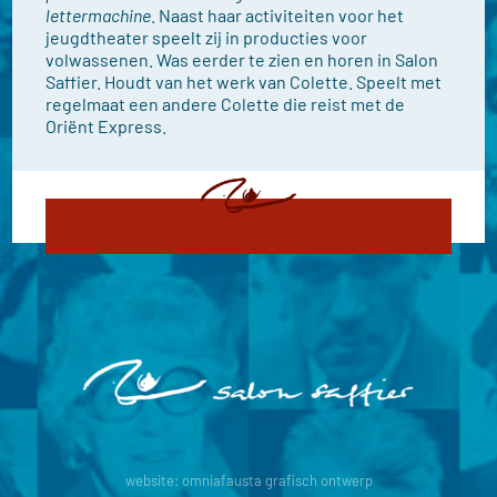
lettermachine
. Naast haar activiteiten voor het
jeugdtheater speelt zij in producties voor
volwassenen. Was eerder te zien en horen in Salon
Saffier. Houdt van het werk van Colette. Speelt met
regelmaat een andere Colette die reist met de
Oriënt Express.
website:
omniafausta grafisch ontwerp