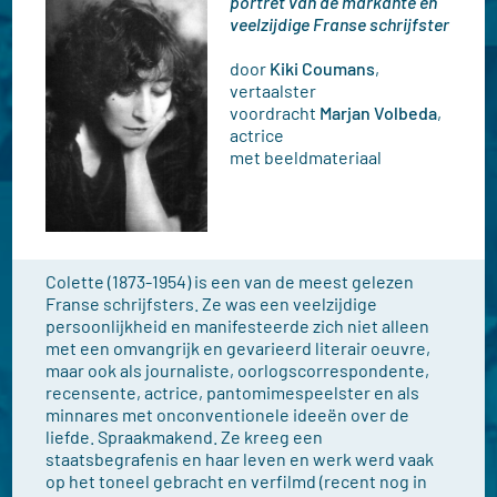
portret van de markante en
veelzijdige Franse schrijfster
door
Kiki Coumans
,
vertaalster
voordracht
Marjan Volbeda
,
actrice
met beeldmateriaal
Colette (1873-1954) is een van de meest gelezen
Franse schrijfsters. Ze was een veelzijdige
persoonlijkheid en manifesteerde zich niet alleen
met een omvangrijk en gevarieerd literair oeuvre,
maar ook als journaliste, oorlogscorrespondente,
recensente, actrice, pantomimespeelster en als
minnares met onconventionele ideeën over de
liefde. Spraakmakend. Ze kreeg een
staatsbegrafenis en haar leven en werk werd vaak
op het toneel gebracht en verfilmd (recent nog in