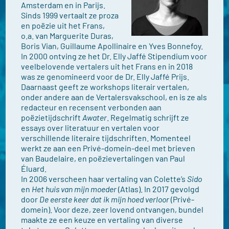
Amsterdam en in Parijs.
Sinds 1999 vertaalt ze proza
en poëzie uit het Frans,
o.a. van Marguerite Duras,
Boris Vian, Guillaume Apollinaire en Yves Bonnefoy.
In 2000 ontving ze het Dr. Elly Jaffé Stipendium voor
veelbelovende vertalers uit het Frans en in 2018
was ze genomineerd voor de Dr. Elly Jaffé Prijs.
Daarnaast geeft ze workshops literair vertalen,
onder andere aan de Vertalersvakschool, en is ze als
redacteur en recensent verbonden aan
poëzietijdschrift
Awater
. Regelmatig schrijft ze
essays over literatuur en vertalen voor
verschillende literaire tijdschriften. Momenteel
werkt ze aan een Privé-domein-deel met brieven
van Baudelaire, en poëzievertalingen van Paul
Éluard.
In 2006 verscheen haar vertaling van Colette’s
Sido
en
Het huis van mijn moeder
(Atlas). In 2017 gevolgd
door
De eerste keer dat ik mijn hoed verloor
(Privé-
domein). Voor deze, zeer lovend ontvangen, bundel
maakte ze een keuze en vertaling van diverse