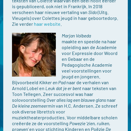
teksten van Colette waarvan een deel nooit eerder
is gepubliceerd, ook niet in Frankrijk. In 2018
verscheen haar nieuwe vertaling van
Sido
(Uitg.
Vleugels) over Colettes jeugd in haar geboortedorp.
Zie verder
haar website
.
Marjan Volbeda
maakte en speelde na haar
opleiding aan de Academie
voor Expressie door Woord
en Gebaar en de
Pedagogische Academie
veel voorstellingen voor
jeugd en jongeren.
Bijvoorbeeld
Kikker en Pad
naar de verhalen van
Arnold Lobel en
Leuk dat je er bent
naar teksten van
Toon Tellegen. Zeer succesvol was haar
solovoorstelling
Over alles lag een blauwe glans
naar
De kleine zeemeermin
van H.C. Andersen. Ze schreef
ook diverse libretto’s voor
muziektheaterproducties. Voor middelbare scholen
creëerde ze de voorstelling
Powezie ‘zien, ruiken,
proeven’
en voor stichting Kinderen en Poëzie
De