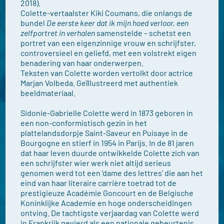
2018).
Colette-vertaalster Kiki Coumans, die onlangs de
bundel
De eerste keer dat ik mijn hoed verloor, een
zelfportret in verhalen
samenstelde – schetst een
portret van een eigenzinnige vrouw en schrijfster,
controversieel en geliefd, met een volstrekt eigen
benadering van haar onderwerpen.
Teksten van Colette worden vertolkt door actrice
Marjan Volbeda. Geïllustreerd met authentiek
beeldmateriaal.
Sidonie-Gabrielle Colette werd in 1873 geboren in
een non-conformistisch gezin in het
plattelandsdorpje Saint-Saveur en Puisaye in de
Bourgogne en stierf in 1954 in Parijs. In de 81 jaren
dat haar leven duurde ontwikkelde Colette zich van
een schrijfster wier werk niet altijd serieus
genomen werd tot een ‘dame des lettres’ die aan het
eind van haar literaire carrière toetrad tot de
prestigieuze Académie Goncourt en de Belgische
Koninklijke Academie en hoge onderscheidingen
ontving. De tachtigste verjaardag van Colette werd
in Frankrijk gevierd als een nationale gebeurtenis.