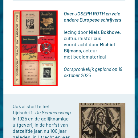
Over JOSEPH ROTH en vele
andere Europese schrijvers
lezing door
Niels Bokhove
,
cultuurhistoricus
voordracht door
Michiel
Bijmans
, acteur
met beeldmateriaal
Oorspronkelijk gepland op 19
oktober 2025.
Ook al startte het
tijdschrift
De Gemeenschap
in 1925 en de gelijknamige
uitgeverij in de herfst van
datzelfde jaar, nu 100 jaar
geleden, in Utrecht en was