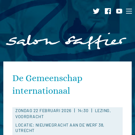
Ga
naar
inhoud
De Gemeenschap
internationaal
|
|
ZONDAG 22 FEBRUARI 2026
14:30
LEZING,
VOORDRACHT
LOCATIE: NIEUWEGRACHT AAN DE WERF 38,
UTRECHT