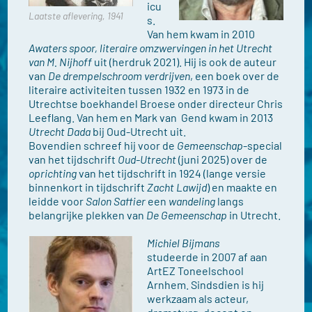
icu
Laatste aflevering, 1941
s.
Van hem kwam in 2010
Awaters spoor, literaire omzwervingen in het Utrecht
van M. Nijhoff
uit (herdruk 2021). Hij is ook de auteur
van
De drempelschroom verdrijven
, een boek over de
literaire activiteiten tussen 1932 en 1973 in de
Utrechtse boekhandel Broese onder directeur Chris
Leeflang. Van hem en Mark van Gend kwam in 2013
Utrecht Dada
bij Oud-Utrecht uit.
Bovendien schreef hij voor de
Gemeenschap
-special
van het tijdschrift
Oud-Utrecht
(juni 2025) over de
oprichting
van het tijdschrift in 1924 (lange versie
binnenkort in tijdschrift
Zacht Lawijd
) en maakte en
leidde voor
Salon Saffier
een
wandeling
langs
belangrijke plekken van
De Gemeenschap
in Utrecht.
Michiel Bijmans
studeerde in 2007 af aan
ArtEZ Toneelschool
Arnhem. Sindsdien is hij
werkzaam als acteur,