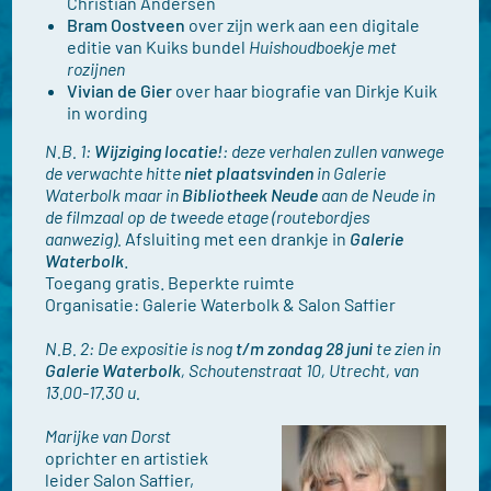
Christian Andersen
Bram Oostveen
over zijn werk aan een digitale
editie van Kuiks bundel
Huishoudboekje met
rozijnen
Vivian de Gier
over haar biografie van Dirkje Kuik
in wording
N.B. 1:
Wijziging locatie!
: deze verhalen zullen vanwege
de verwachte hitte
niet plaatsvinden
in Galerie
Waterbolk maar in
Bibliotheek Neude
aan de Neude in
de filmzaal op de tweede etage (routebordjes
aanwezig).
Afsluiting met een drankje in
Galerie
Waterbolk
.
Toegang gratis. Beperkte ruimte
Organisatie: Galerie Waterbolk & Salon Saffier
N.B. 2: De expositie is nog
t/m zondag 28 juni
te zien in
Galerie Waterbolk
, Schoutenstraat 10, Utrecht, van
13.00-17.30 u.
Marijke van Dorst
oprichter en artistiek
leider Salon Saffier,