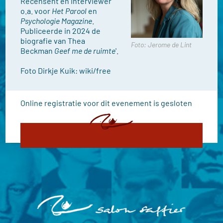
Recensent en interviewer
o.a. voor
Het Parool
en
Psychologie Magazine
.
Publiceerde in 2024 de
biografie van Thea
Foto: Jerome de Lint
Beckman
Geef me de ruimte
'.
Foto Dirkje Kuik: wiki/free
Online registratie voor dit evenement is gesloten