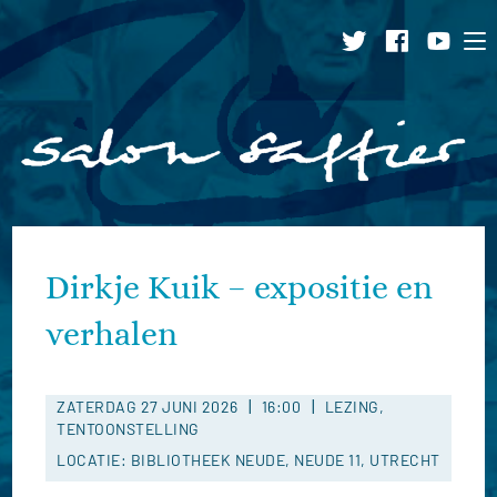
Ga
naar
inhoud
Dirkje Kuik – expositie en
verhalen
|
|
ZATERDAG 27 JUNI 2026
16:00
LEZING,
TENTOONSTELLING
LOCATIE: BIBLIOTHEEK NEUDE, NEUDE 11, UTRECHT