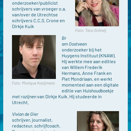
onderzoeker/publicist
schrijvers van vroeger o.a.
van/over de Utrechtse
schrijvers C.C.S. Crone en
Dirkje Kuik
Foto: Taco Schreij
Br
am Oostveen
onderzoeker bij het
Huygens Instituut (KNAW).
Hij werkte mee aan edities
van Willem Frederik
Hermans, Anne Frank en
Piet Mondriaan, en werkt
Foto: Monique Kooijmans
momenteel aan een digitale
editie van
Huishoudboekje
met rozijnen
van Dirkje Kuik. Hij studeerde in
Utrecht.
Vivian de Gier
schrijver, journalist,
redacteur, schrijfcoach.