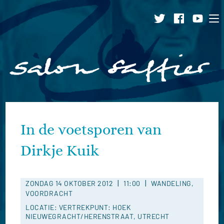
Ga
naar
inhoud
In de voetsporen van
Dirkje Kuik
|
|
ZONDAG 14 OKTOBER 2012
11:00
WANDELING,
VOORDRACHT
LOCATIE: VERTREKPUNT: HOEK
NIEUWEGRACHT/HERENSTRAAT, UTRECHT