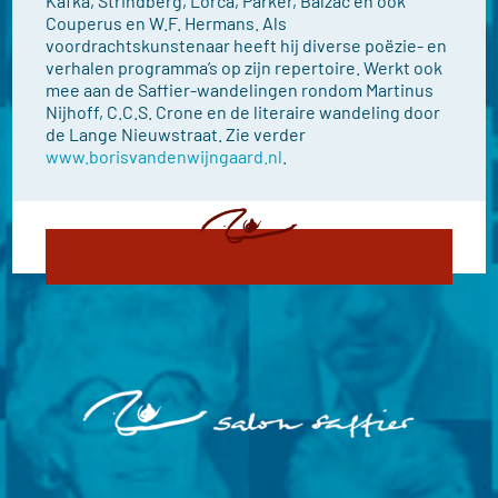
Kafka, Strindberg, Lorca, Parker, Balzac en ook
Couperus en W.F. Hermans. Als
voordrachtskunstenaar heeft hij diverse poëzie- en
verhalen programma’s op zijn repertoire. Werkt ook
mee aan de Saffier-wandelingen rondom Martinus
Nijhoff, C.C.S. Crone en de literaire wandeling door
de Lange Nieuwstraat. Zie verder
www.borisvandenwijngaard.nl
.