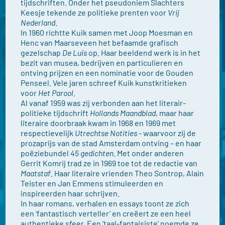
tijdschriften. Onder het pseudoniem Slachters
Keesje tekende ze politieke prenten voor
Vrij
Nederland
.
In 1960 richtte Kuik samen met Joop Moesman en
Henc van Maarseveen het befaamde grafisch
gezelschap
De Luis
op. Haar beeldend werk is in het
bezit van musea, bedrijven en particulieren en
ontving prijzen en een nominatie voor de Gouden
Penseel. Vele jaren schreef Kuik kunstkritieken
voor
Het Parool
.
Al vanaf 1959 was zij verbonden aan het literair-
politieke tijdschrift
Hollands Maandblad
, maar haar
literaire doorbraak kwam in 1968 en 1969 met
respectievelijk
Utrechtse Notities
- waarvoor zij de
prozaprijs van de stad Amsterdam ontving – en haar
poëziebundel
45 gedichten
. Met onder anderen
Gerrit Komrij trad ze in 1969 toe tot de redactie van
Maatstaf
. Haar literaire vrienden Theo Sontrop, Alain
Teister en Jan Emmens stimuleerden en
inspireerden haar schrijven.
In haar romans, verhalen en essays toont ze zich
een ‘fantastisch verteller’ en creëert ze een heel
authentieke sfeer. Een ‘taal-fantaisiste’ noemde ze