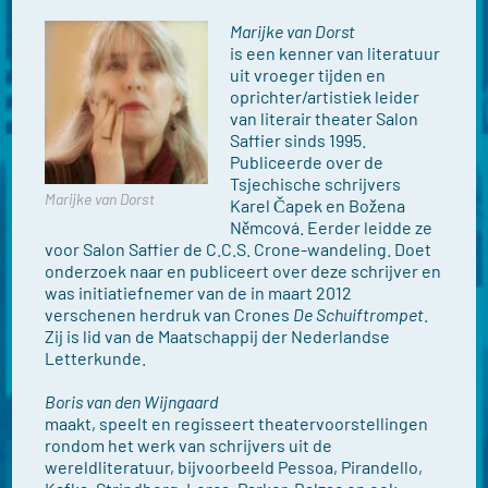
Marijke van Dorst
is een kenner van literatuur
uit vroeger tijden en
oprichter/artistiek leider
van literair theater Salon
Saffier sinds 1995.
Publiceerde over de
Tsjechische schrijvers
Marijke van Dorst
Karel Čapek en Božena
Němcová. Eerder leidde ze
voor Salon Saffier de C.C.S. Crone-wandeling. Doet
onderzoek naar en publiceert over deze schrijver en
was initiatiefnemer van de in maart 2012
verschenen herdruk van Crones
De Schuiftrompet
.
Zij is lid van de Maatschappij der Nederlandse
Letterkunde.
Boris van den Wijngaard
maakt, speelt en regisseert theatervoorstellingen
rondom het werk van schrijvers uit de
wereldliteratuur, bijvoorbeeld Pessoa, Pirandello,