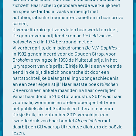
zichzelf. Haar scherp geobserveerde werkelijkheid
en speelse fantasie, vaak vermengd met
autobiografische fragmenten, smelten in haar proza
samen.
Diverse literaire prijzen vielen haar werk ten deel.
De genreoverschrijdende roman
De held van het
potspel
werd in 1974 bekroond met de
Vijverbergprijs, de misdaadroman
De N.V. Dopiflex
–
in 1992 genomineerd voor de Gouden Strop, voor
Broholm
ontving ze in 1998 de Multatuliprijs. In het
juryrapport van díe prijs: 'Dirkje Kuik is een vreemde
eend in de bijt die zich onderscheidt door een
hartstochtelijke belangstelling voor geschiedenis
en een zeer eigen stijl.' Haar laatste boek
München
’38
verscheen enkele maanden na haar overlijden.
Vanaf haar dood in 2008 tot augustus 2012 was haar
voormalig woonhuis en atelier opengesteld voor
het publiek als het Grafisch en Literair museum
Dirkje Kuik. In september 2012 verschijnt een
tweede druk van haar bundel
45 gedichten
met
daarbij een CD waarop Utrechtse dichters de poëzie
lezen.