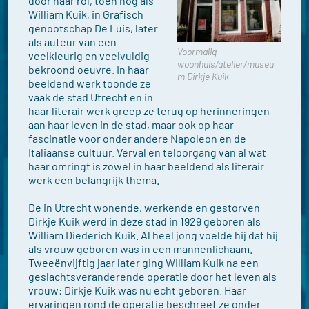
door haar rol, toen nog als
William Kuik, in Grafisch
genootschap De Luis, later
als auteur van een
Voormalig
veelkleurig en veelvuldig
woonhuis/atelier/museu
bekroond oeuvre. In haar
m Dirkje Kuik
beeldend werk toonde ze
vaak de stad Utrecht en in
haar literair werk greep ze terug op herinneringen
aan haar leven in de stad, maar ook op haar
fascinatie voor onder andere Napoleon en de
Italiaanse cultuur. Verval en teloorgang van al wat
haar omringt is zowel in haar beeldend als literair
werk een belangrijk thema.
De in Utrecht wonende, werkende en gestorven
Dirkje Kuik werd in deze stad in 1929 geboren als
William Diederich Kuik. Al heel jong voelde hij dat hij
als vrouw geboren was in een mannenlichaam.
Tweeënvijftig jaar later ging William Kuik na een
geslachtsveranderende operatie door het leven als
vrouw: Dirkje Kuik was nu echt geboren. Haar
ervaringen rond de operatie beschreef ze onder