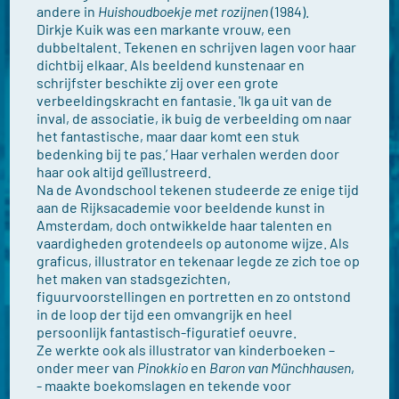
andere in
Huishoudboekje met rozijnen
(1984).
Dirkje Kuik was een markante vrouw, een
dubbeltalent. Tekenen en schrijven lagen voor haar
dichtbij elkaar. Als beeldend kunstenaar en
schrijfster beschikte zij over een grote
verbeeldingskracht en fantasie. 'Ik ga uit van de
inval, de associatie, ik buig de verbeelding om naar
het fantastische, maar daar komt een stuk
bedenking bij te pas.’ Haar verhalen werden door
haar ook altijd geïllustreerd.
Na de Avondschool tekenen studeerde ze enige tijd
aan de Rijksacademie voor beeldende kunst in
Amsterdam, doch ontwikkelde haar talenten en
vaardigheden grotendeels op autonome wijze. Als
graficus, illustrator en tekenaar legde ze zich toe op
het maken van stadsgezichten,
figuurvoorstellingen en portretten en zo ontstond
in de loop der tijd een omvangrijk en heel
persoonlijk fantastisch-figuratief oeuvre.
Ze werkte ook als illustrator van kinderboeken –
onder meer van
Pinokkio
en
Baron van Münchhausen
,
- maakte boekomslagen en tekende voor