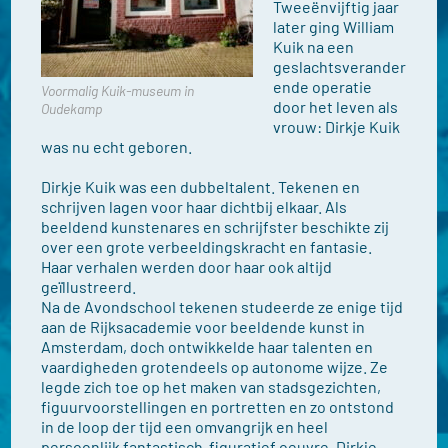
Tweeënvijftig jaar
later ging William
Kuik na een
geslachtsverander
ende operatie
Voormalig Kuik-museum in
door het leven als
Oudekamp
vrouw: Dirkje Kuik
was nu echt geboren.
Dirkje Kuik was een dubbeltalent. Tekenen en
schrijven lagen voor haar dichtbij elkaar. Als
beeldend kunstenares en schrijfster beschikte zij
over een grote verbeeldingskracht en fantasie.
Haar verhalen werden door haar ook altijd
geïllustreerd.
Na de Avondschool tekenen studeerde ze enige tijd
aan de Rijksacademie voor beeldende kunst in
Amsterdam, doch ontwikkelde haar talenten en
vaardigheden grotendeels op autonome wijze. Ze
legde zich toe op het maken van stadsgezichten,
figuurvoorstellingen en portretten en zo ontstond
in de loop der tijd een omvangrijk en heel
persoonlijk fantastisch-figuratief oeuvre. Dirkje