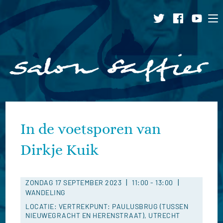
Ga
naar
inhoud
In de voetsporen van
Dirkje Kuik
|
|
ZONDAG 17 SEPTEMBER 2023
11:00
-
13:00
WANDELING
LOCATIE: VERTREKPUNT: PAULUSBRUG (TUSSEN
NIEUWEGRACHT EN HERENSTRAAT), UTRECHT