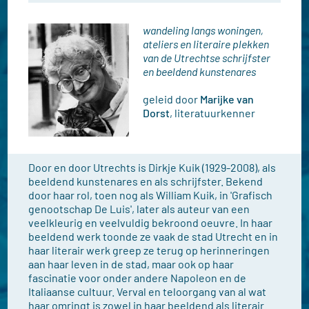
wandeling langs woningen,
ateliers en literaire plekken
van de Utrechtse schrijfster
en beeldend kunstenares
geleid door
Marijke van
Dorst
, literatuurkenner
Door en door Utrechts is Dirkje Kuik (1929-2008), als
beeldend kunstenares en als schrijfster. Bekend
door haar rol, toen nog als William Kuik, in 'Grafisch
genootschap De Luis', later als auteur van een
veelkleurig en veelvuldig bekroond oeuvre. In haar
beeldend werk toonde ze vaak de stad Utrecht en in
haar literair werk greep ze terug op herinneringen
aan haar leven in de stad, maar ook op haar
fascinatie voor onder andere Napoleon en de
Italiaanse cultuur. Verval en teloorgang van al wat
haar omringt is zowel in haar beeldend als literair