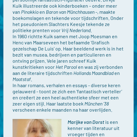
Kuik illustreerde ook kinderboeken – onder meer
van
Pinokkio
en
Baron van Münchhausen
-, maakte
boekomslagen en tekende voor tijdschriften. Onder
het pseudoniem Slachters Keesje tekende ze
politieke prenten voor
Vrij Nederland
.
In 1960 richtte Kuik samen met Joop Moesman en
Henc van Maarseveen het befaamde 'Grafisch
gezelschap De Luis' op. Haar beeldend werk is in het
bezit van musea, bedrijven en particulieren en
ontving prijzen. Vele jaren schreef Kuik
kunstkritieken voor
Het Parool
en was zij verbonden
aan de literaire tijdschriften
Hollands Maandblad
en
Maatstaf
.
In haar romans, verhalen en essays - diverse keren
gelauwerd - toont ze zich een ‘fantastisch verteller’
en creëert ze een heel authentieke sfeer met een
zeer eigen stijl. Haar laatste boek
München ’38
verscheen enkele maanden na haar overlijden.
Marijke van Dorst
is een
kenner van literatuur uit
vroeger tijden en