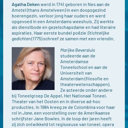
Agatha Deken
werd in 1741 geboren in Nes aan de
Amstel (thans Amstelveen) in een doopsgezind
boerengezin, verloor jong haar ouders en werd
opgevoed in een Amsterdams weeshuis. Zij werkte
als dienstbode en gezelschapsdame en had literaire
aspiraties. Haar eerste bundel poëzie
Stichtelijke
gedichten
(1775) schreef ze samen met een vriendin.
Marijke Beversluis
studeerde aan de
Amsterdamse
Toneelschool en aan de
Universiteit van
Amsterdam (filosofie en
theaterwetenschappen).
Ze acteerde onder andere
bij Toneelgroep De Appel, Het Nationaal Toneel,
Theater van het Oosten en in diverse ad-hoc
producties. In 1984 kreeg ze de Colombina voor haar
rol in
Jane
, een voorstelling over de Amerikaanse
schrijfster Jane Bowles. In de loop der jaren heeft
zij zich ontwikkeld tot regisseuse van toneel, opera