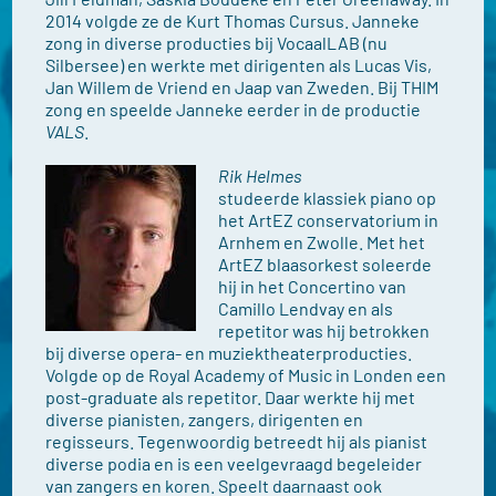
2014 volgde ze de Kurt Thomas Cursus. Janneke
zong in diverse producties bij VocaalLAB (nu
Silbersee) en werkte met dirigenten als Lucas Vis,
Jan Willem de Vriend en Jaap van Zweden. Bij THIM
zong en speelde Janneke eerder in de productie
VALS
.
R
ik Helmes
studeerde klassiek piano op
het ArtEZ conservatorium in
Arnhem en Zwolle. Met het
ArtEZ blaasorkest soleerde
hij in het Concertino van
Camillo Lendvay en als
repetitor was hij betrokken
bij diverse opera- en muziektheaterproducties.
Volgde op de Royal Academy of Music in Londen een
post-graduate als repetitor. Daar werkte hij met
diverse pianisten, zangers, dirigenten en
regisseurs. Tegenwoordig betreedt hij als pianist
diverse podia en is een veelgevraagd begeleider
van zangers en koren. Speelt daarnaast ook