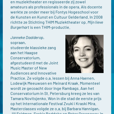
en muziektheater en regisseerde zij zowel
amateurs als professionals in de opera. Als docente
werkte ze onder meer bij Fontys Hogeschool voor
de Kunsten en Kunst en Cultuur Gelderland. In 2008
richtte ze Stichting THIM Muziektheater op.
Mijn lieve
Burgerhart
is een THIM-productie.
Janneke Daalderop
,
sopraan,
studeerde klassieke zang
aan het Haagse
Conservatorium,
afgestudeerd met de Joint
Music Master of New
Audiences and Innovative
Practice. Ze volgde o.a. lessen bij Anna Haenen,
Lodewijk Meeuwsen en Meinard Kraak. Momenteel
wordt ze gecoacht door Inge Rambags. Aan het
Conservatorium in St. Petersburg kreeg ze les van
Tamara Novitsjenko. Won in die stad de eerste prijs
op het Internationale Festival Zvuki i Kraski Mira.
Masterclasses volgde ze o.a. bij Barbara Hannigan,
Jill Feldman, Saskia Boddeke en Peter Greenaway. In