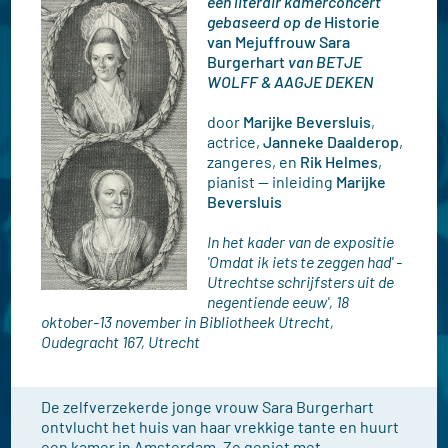
een literair kamerconcert
gebaseerd op de
Historie
van Mejuffrouw Sara
Burgerhart
van BETJE
WOLFF & AAGJE DEKEN
door
Marijke Beversluis
,
actrice,
Janneke Daalderop
,
zangeres, en
Rik Helmes
,
pianist — inleiding
Marijke
Beversluis
In het kader van de expositie
'Omdat ik iets te zeggen had' -
Utrechtse schrijfsters uit de
negentiende eeuw', 18
oktober-13 november in Bibliotheek Utrecht,
Oudegracht 167, Utrecht
De zelfverzekerde jonge vrouw Sara Burgerhart
ontvlucht het huis van haar vrekkige tante en huurt
een kamer in Amsterdam. Ze geniet met