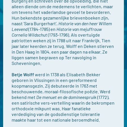
burgerij en schreven over de opvoeding, die niet
alleen diende om de medemens te verlichten, maar
om tevens het vaderlandse gevoel te bevorderen.
Hun bekendste gezamenlijke brievenboeken zijn,
naast ‘Sara Burgerhart’,
Historie van den heer Willem
Leevend
(1784-1785) en
Historie van mejuffrouw
Cornelia Wildschut
(1793-1796). Als overtuigde
patriotten weken zij in 1788 uit naar Frankrijk. Tien
jaar later keerden ze terug. Wolff en Deken stierven
in Den Haag in 1804, een paar dagen na elkaar. Ze
liggen samen begraven op Ter navolging in
Scheveningen.
Betje Wolff
werd in 1738 als Elisabeth Bekker
geboren in Vlissingen in een gereformeerd
koopmansgezin. Zij debuteerde in 1763 met
beschouwende, moraal-filosofische poëzie. Werd
bekend met
De menuet en de domineespruik
(1772),
een satirische vers-vertelling waarin de bekrompen
orthodoxie mikpunt was. Haar fanatieke
verdediging van de godsdienstige tolerantie
maakte haar tot een nationale beroemdheid.