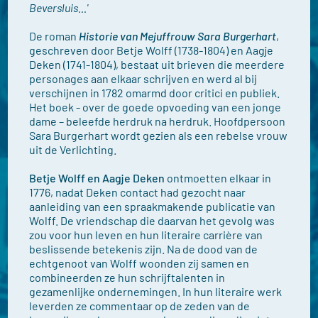
Beversluis…'
De roman
Historie van Mejuffrouw Sara Burgerhart
,
geschreven door Betje Wolff (1738-1804) en Aagje
Deken (1741-1804), bestaat uit brieven die meerdere
personages aan elkaar schrijven en werd al bij
verschijnen in 1782 omarmd door critici en publiek.
Het boek - over de goede opvoeding van een jonge
dame – beleefde herdruk na herdruk. Hoofdpersoon
Sara Burgerhart wordt gezien als een rebelse vrouw
uit de Verlichting.
Betje Wolff en Aagje Deken
ontmoetten elkaar in
1776, nadat Deken contact had gezocht naar
aanleiding van een spraakmakende publicatie van
Wolff. De vriendschap die daarvan het gevolg was
zou voor hun leven en hun literaire carrière van
beslissende betekenis zijn. Na de dood van de
echtgenoot van Wolff woonden zij samen en
combineerden ze hun schrijftalenten in
gezamenlijke ondernemingen. In hun literaire werk
leverden ze commentaar op de zeden van de