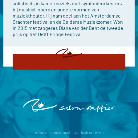
solistisch, in kamermuziek, met symfonieorkesten,
bij musical, opera en andere vormen van
muziektheater. Hij nam deel aan het Amsterdamse
Grachtenfestival en de Gelderse Muziekzomer. Won
in 2015 met zangeres Diana van der Bent de tweede
prijs op het Delft Fringe Festival.
website:
omniafausta grafisch ontwerp