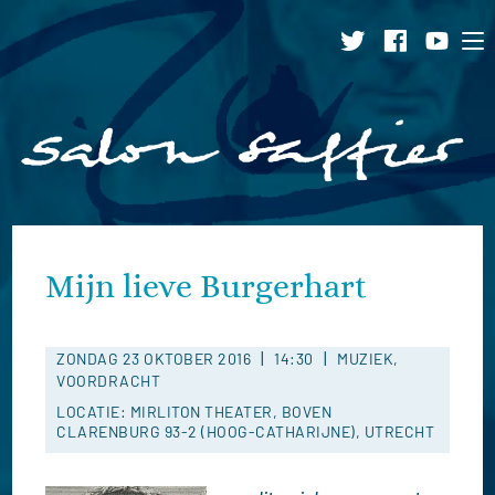
Ga
naar
inhoud
Mijn lieve Burgerhart
|
|
ZONDAG 23 OKTOBER 2016
14:30
MUZIEK,
VOORDRACHT
LOCATIE: MIRLITON THEATER, BOVEN
CLARENBURG 93-2 (HOOG-CATHARIJNE), UTRECHT