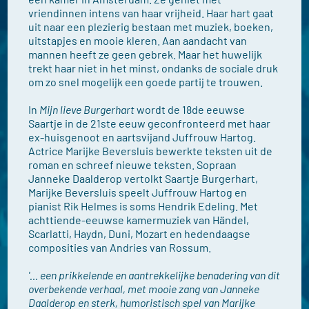
vriendinnen intens van haar vrijheid. Haar hart gaat
uit naar een plezierig bestaan met muziek, boeken,
uitstapjes en mooie kleren. Aan aandacht van
mannen heeft ze geen gebrek. Maar het huwelijk
trekt haar niet in het minst, ondanks de sociale druk
om zo snel mogelijk een goede partij te trouwen.
In
Mijn lieve Burgerhart
wordt de 18de eeuwse
Saartje in de 21ste eeuw geconfronteerd met haar
ex-huisgenoot en aartsvijand Juffrouw Hartog.
Actrice Marijke Beversluis bewerkte teksten uit de
roman en schreef nieuwe teksten. Sopraan
Janneke Daalderop vertolkt Saartje Burgerhart,
Marijke Beversluis speelt Juffrouw Hartog en
pianist Rik Helmes is soms Hendrik Edeling. Met
achttiende-eeuwse kamermuziek van Händel,
Scarlatti, Haydn, Duni, Mozart en hedendaagse
composities van Andries van Rossum.
'… een prikkelende en aantrekkelijke benadering van dit
overbekende verhaal, met mooie zang van Janneke
Daalderop en sterk, humoristisch spel van Marijke