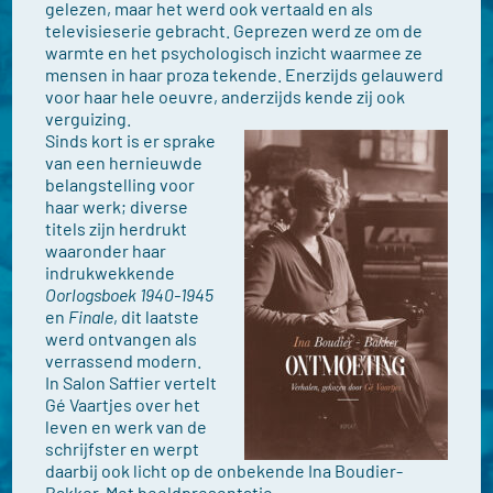
gelezen, maar het werd ook vertaald en als
televisieserie gebracht. Geprezen werd ze om de
warmte en het psychologisch inzicht waarmee ze
mensen in haar proza tekende. Enerzijds gelauwerd
voor haar hele oeuvre, anderzijds kende zij ook
verguizing.
Sinds kort is er sprake
van een hernieuwde
belangstelling voor
haar werk; diverse
titels zijn herdrukt
waaronder haar
indrukwekkende
Oorlogsboek 1940-1945
en
Finale
, dit laatste
werd ontvangen als
verrassend modern.
In Salon Saffier vertelt
Gé Vaartjes over het
leven en werk van de
schrijfster en werpt
daarbij ook licht op de onbekende Ina Boudier-
Bakker. Met beeldpresentatie.