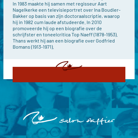
In 1983 maakte hij samen met regisseur Aart
Nagelkerke een televisieportret over Ina Boudier-
Bakker op basis van zijn doctoraalscriptie, waarop
hij in 1982 cum laude afstudeerde. In 2010
promoveerde hij op een biografie over de
schrijfster en toneelcritica Top Naeff (1878-1953).
Thans werkt hij aan een biografie over Godfried
Bomans (1913-1971).