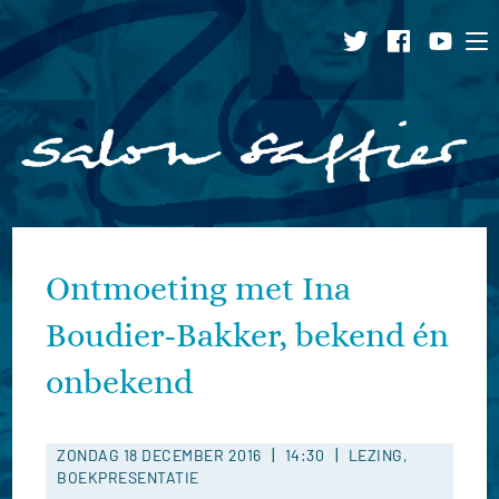
Ga
naar
inhoud
Ontmoeting met Ina
Boudier-Bakker, bekend én
onbekend
|
|
ZONDAG 18 DECEMBER 2016
14:30
LEZING,
BOEKPRESENTATIE