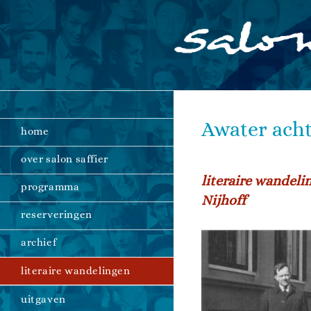
Ga
naar
inhoud
Awater acht
home
over salon saffier
literaire wandeli
programma
Nijhoff
reserveringen
archief
literaire wandelingen
uitgaven