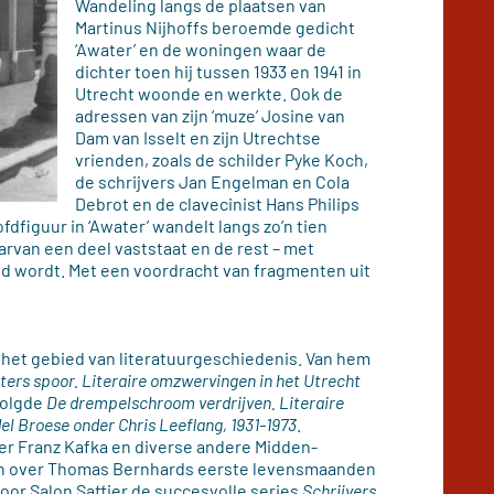
Wandeling langs de plaatsen van
Martinus Nijhoffs beroemde gedicht
‘Awater’ en de woningen waar de
dichter toen hij tussen 1933 en 1941 in
Utrecht woonde en werkte. Ook de
adressen van zijn ‘muze’ Josine van
Dam van Isselt en zijn Utrechtse
vrienden, zoals de schilder Pyke Koch,
de schrijvers Jan Engelman en Cola
Debrot en de clavecinist Hans Philips
dfiguur in ‘Awater’ wandelt langs zo’n tien
arvan een deel vaststaat en de rest – met
 wordt. Met een voordracht van fragmenten uit
op het gebied van literatuurgeschiedenis. Van hem
ers spoor. Literaire omzwervingen in het Utrecht
 volgde
De drempelschroom verdrijven. Literaire
el Broese onder Chris Leeflang, 1931-1973
.
er Franz Kafka en diverse andere Midden-
en over Thomas Bernhards eerste levensmaanden
oor Salon Saffier de succesvolle series
Schrijvers