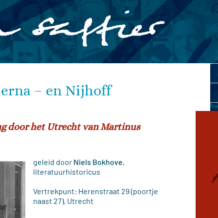
erna – en Nijhoff
ng door het Utrecht van Martinus
geleid door
Niels Bokhove
,
literatuurhistoricus
Vertrekpunt: Herenstraat 29 (poortje
naast 27), Utrecht