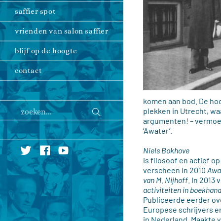
saffier spot
vrienden van salon saffier
blijf op de hoogte
contact
komen aan bod. De hoof
Verzend
plekken in Utrecht, wa
zoeken...
zoekopdracht
argumenten! – vermoed
‘Awater’.
Niels Bokhove
is filosoof en actief 
verscheen in 2010
Awat
van M. Nijhoff
. In 2013
activiteiten in boekhand
Publiceerde eerder ov
Europese schrijvers 
in Nederland. Maakte v